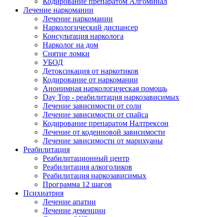
Кодирование препаратом Алгоминал
Лечение наркомании
Лечение наркомании
Наркологический диспансер
Консультация нарколога
Нарколог на дом
Снятие ломки
УБОД
Детоксикация от наркотиков
Кодирование от наркомании
Анонимная наркологическая помощь
Day Top - реабилитация наркозависимых
Лечение зависимости от соли
Лечение зависимости от спайса
Кодирование препаратом Налтрексон
Лечение от кодеиновой зависимости
Лечение зависимости от марихуаны
Реабилитация
Реабилитационный центр
Реабилитация алкоголиков
Реабилитация наркозависимых
Программа 12 шагов
Психиатрия
Лечение апатии
Лечение деменции