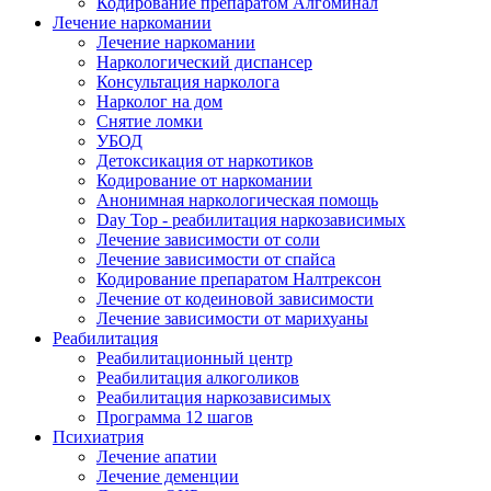
Кодирование препаратом Алгоминал
Лечение наркомании
Лечение наркомании
Наркологический диспансер
Консультация нарколога
Нарколог на дом
Снятие ломки
УБОД
Детоксикация от наркотиков
Кодирование от наркомании
Анонимная наркологическая помощь
Day Top - реабилитация наркозависимых
Лечение зависимости от соли
Лечение зависимости от спайса
Кодирование препаратом Налтрексон
Лечение от кодеиновой зависимости
Лечение зависимости от марихуаны
Реабилитация
Реабилитационный центр
Реабилитация алкоголиков
Реабилитация наркозависимых
Программа 12 шагов
Психиатрия
Лечение апатии
Лечение деменции