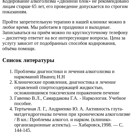
Кодирование алкоголизма «Двойной блок» не рекомендовано
лицам старше 65 лет, его проведение допускается по строгим
показаниям.
Пройти запретительную терапию в нашей клинике можно в
любое время. Мы работаем в праздники и выходные.
Записываться на приём можно по круглосуточному телефону
– диспетчер ответит на все интересующие вопросы. Цена за
услугу зависит от подобранных способов кодирования,
объёма помощи.
Список литературы
Проблемы диагностики и лечения алкоголизма и
наркоманий Иванец Н.Н
Клинические проявления, диагностика и лечение
отравлений спиртосодержащей жидкостью,
осложнившимся токсическим поражением печение
Гавенко В.Л., Самардакова Г.А. - Наркология. Учебное
пособие.
Тертычная Л. Г., Андриенко Ю. А. Активность глута-
матдегидрогеназы печени при хроническом алкоголизме
/ В кн.: Проблемы алкогол. и нарком. (клинико-
организационные аспекты). — Хабаровск,1998. — С.
144-145.