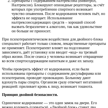
Препараты с содержанием налтрексона (Вивитрол,
Налтрексон). Блокируют опиоидные рецепторы, за счёт
которых при употреблении спиртного возникает
чувство опьянения. После кодирования человек пьёт, но
эффекта не ощущает. Использование
налтрексонсодержащих средств – хороший способ
вызвать безразличие к алкоголю, так как удовольствие
он больше не приносит.
При психотерапевтическом воздействии для двойного блока
специалист работает только словом, лекарственные препараты
не применяет. Психотерапевт влияет на подсознание
зависимого, даёт установку или вводит «код» на трезвый
образ жизни. После сеанса у человека возникает отвращение
ко всем спиртосодержащим напиткам и даже их запаху.
Чтобы проверить эффект от кодирования, если были
использованы препараты с содержанием дисульфирама или
психотерапия, проводят провокацию. Больному дают
вдохнуть пары спирта. Организм сразу отвечает негативной
реакцией: приливает кровь к лицу, возникает тошнота.
Принцип двойной безопасности.
Одиночное кодирование — это один замок на двери. Его
можно взломать (сорваться). «Двойной блок» ставит два