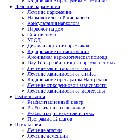
Кодирование препаратом Алгоминал
Лечение наркомании
Лечение наркомании
Наркологический диспансер
Консультация нарколога
Нарколог на дом
Снятие ломки
УБОД
Детоксикация от наркотиков
Кодирование от наркомании
Анонимная наркологическая помощь
Day Top - реабилитация наркозависимых
Лечение зависимости от соли
Лечение зависимости от спайса
Кодирование препаратом Налтрексон
Лечение от кодеиновой зависимости
Лечение зависимости от марихуаны
Реабилитация
Реабилитационный центр
Реабилитация алкоголиков
Реабилитация наркозависимых
Программа 12 шагов
Психиатрия
Лечение апатии
Лечение деменции